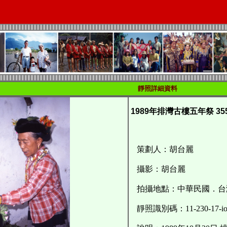
靜照詳細資料
1989年排灣古樓五年祭 35
策劃人：胡台麗
攝影：胡台麗
拍攝地點：中華民國．台
靜照識別碼：11-230-17-ioe-