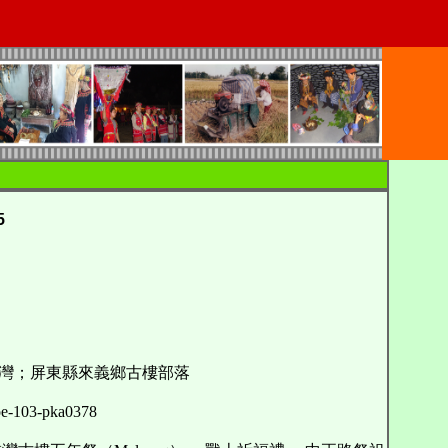
5
灣；屏東縣來義鄉古樓部落
103-pka0378