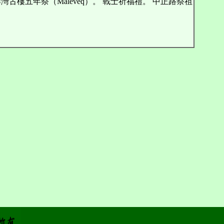
排灣古樓五年祭（Maleveq）。 戰士祈福禮。 中正路祭祖