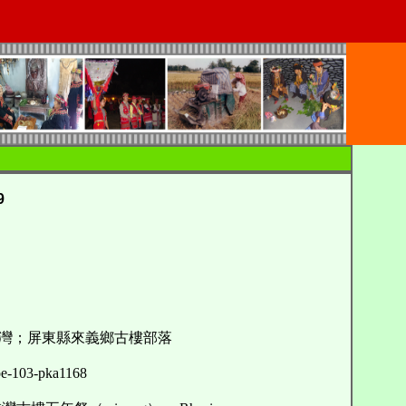
9
灣；屏東縣來義鄉古樓部落
103-pka1168