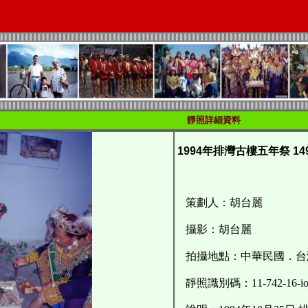
靜照詳細資料
1994年排灣古樓五年祭 14
策劃人：胡台麗
攝影：胡台麗
拍攝地點：中華民國．台
靜照識別碼：11-742-16-ioe-