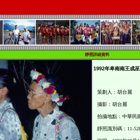
靜照詳細資料
1992年卑南南王成巫儀
策劃人：胡台麗
攝影：胡台麗
拍攝地點：中華民國
靜照識別碼：11-528-16-