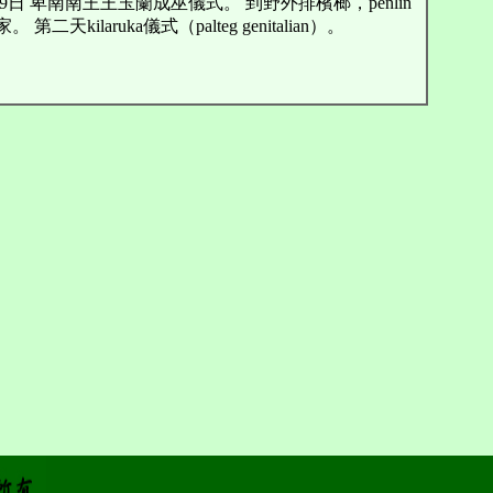
19日 卑南南王王玉蘭成巫儀式。 到野外排檳榔，penlin
天kilaruka儀式（palteg genitalian）。