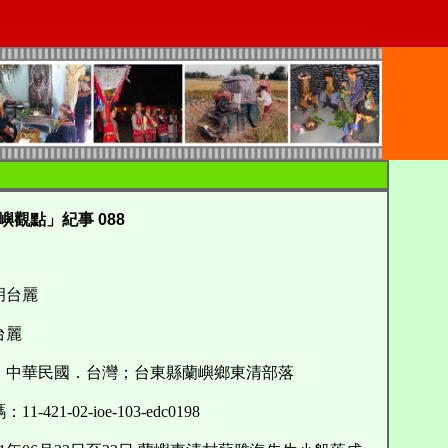
嶼觀點」紀事 088
胡台麗
台麗
中華民國．台灣；台東縣蘭嶼鄉東清部落
421-02-ioe-103-edc0198