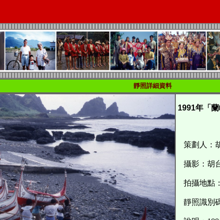
靜照詳細資料
1991年「蘭
策劃人：
攝影：胡
拍攝地點：
靜照識別碼：11-