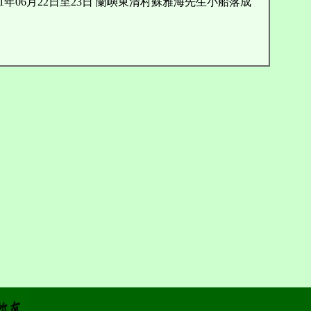
1年06月22日至23日 蘭嶼東清村蘇雅海先生小船落成