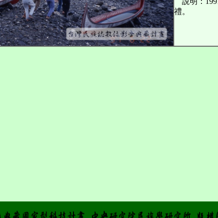
說明：199
禮。