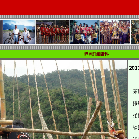
靜照詳細資料
20
策
攝
拍攝
靜照識