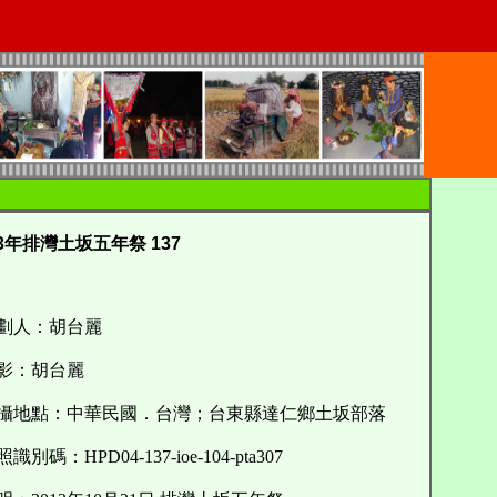
13年排灣土坂五年祭 137
劃人：胡台麗
影：胡台麗
地點：中華民國．台灣；台東縣達仁鄉土坂部落
別碼：HPD04-137-ioe-104-pta307