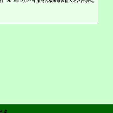
：2013年12月27日 排灣古樓羅母喪禮入殮及告別式。