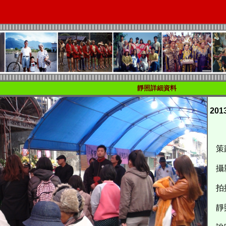
靜照詳細資料
20
策
攝
拍攝
靜照識