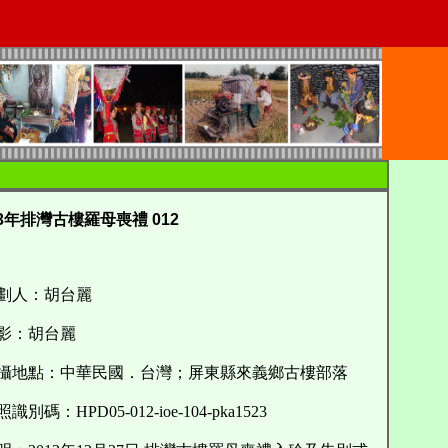
13年排灣古樓羅母喪禮 012
劃人：胡台麗
影：胡台麗
地點：中華民國．台灣；屏東縣來義鄉古樓部落
別碼：HPD05-012-ioe-104-pka1523